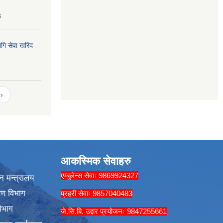
8
ागि सेवा खरिद
2
›
आकस्मिक सेवाहरु
एम्बुलेन्स सेवाः 9869924327
न मन्त्रालय
रण विभाग
प्रहरी सेवाः 9857040483
िभाग
जे.सि.बि. उद्दार प्रयोजनः 9847255661