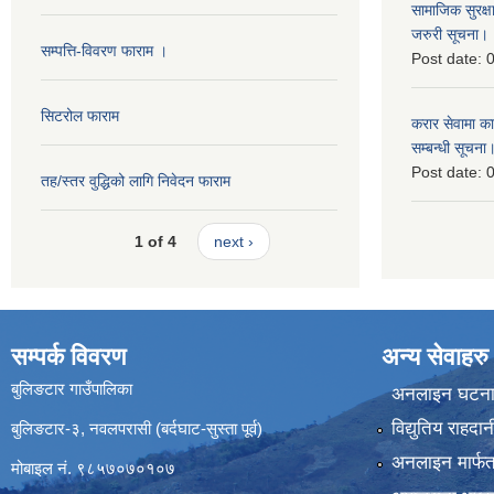
सामाजिक सुरक्ष
जरुरी सूचना।
सम्पत्ति-विवरण फाराम ।
Post date:
0
सिटरोल फाराम
करार सेवामा कार
सम्बन्धी सूचना
Post date:
0
तह/स्तर वुद्धिको लागि निवेदन फाराम
1 of 4
next ›
सम्पर्क विवरण
अन्य सेवाहरु
बुलिङटार गाउँपालिका
अनलाइन घटना द
विद्युतिय राहद
बुलिङटार-३, नवलपरासी (बर्दघाट-सुस्ता पूर्व)
अनलाइन मार्फत
मोबाइल नं. ९८५७०७०१०७