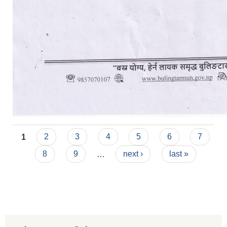
Pages
1
2
3
4
5
6
7
8
9
…
next ›
last »