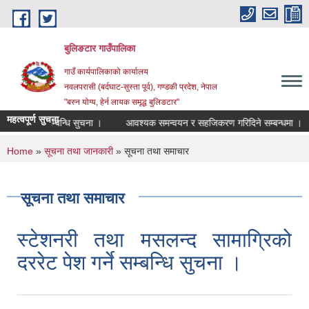
Skip to main content
बुलिङटार गाउँपालिका
गाउँ कार्यपालिकाको कार्यालय
नवलपरासी (बर्दघाट-सुस्ता पूर्व), गण्डकी प्रदेश, नेपाल
"बस्न योग्य, हेर्न लायक समृद्ध बुलिङटार"
महत्वपूर्ण सुचना
्बन्धि सुचना ।
आवश्यक समन्वयन र सहजिकरण गरिदिने सम्बन्धमा ।
आर्थिक ऐ
You are here
Home
»
सूचना तथा जानकारी
» सूचना तथा समाचार
सूचना तथा समाचार
स्टेशनरी तथा मसलन्द सामाग्रिको
दररेट पेश गर्ने सम्बन्धि सुचना ।