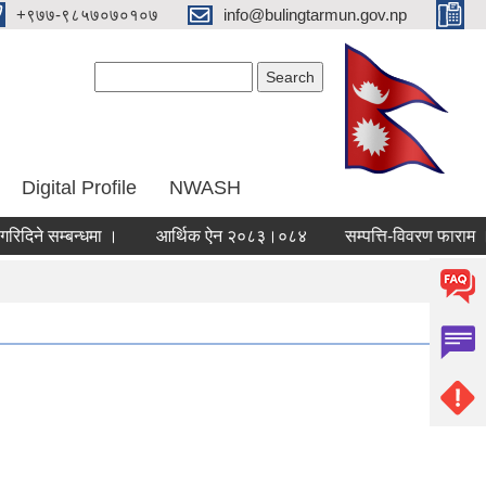
‌+९७७-९८५७०७०१०७
info@bulingtarmun.gov.np
Search form
Search
Digital Profile
NWASH
म्बन्धमा ।
आर्थिक ऐन २०८३।०८४
सम्पत्ति-विवरण फाराम ।