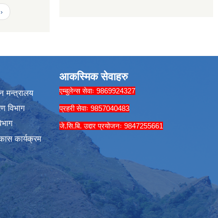
›
आकस्मिक सेवाहरु
एम्बुलेन्स सेवाः 9869924327
न मन्त्रालय
रण विभाग
प्रहरी सेवाः 9857040483
िभाग
जे.सि.बि. उद्दार प्रयोजनः 9847255661
कास कार्यक्रम