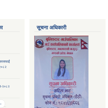
का
सूचना अधिकारी
 सरसफाईं
, २०८२
िधि-२०८२
›