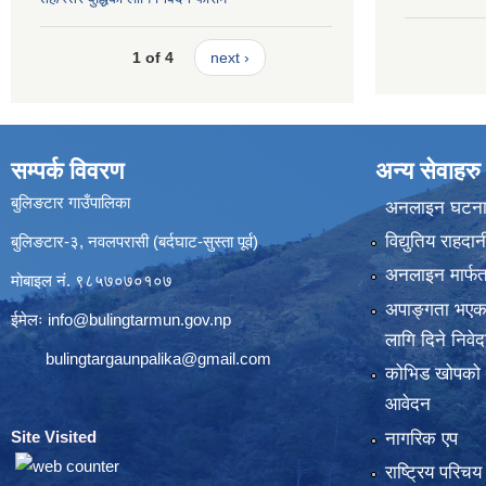
1 of 4
next ›
सम्पर्क विवरण
अन्य सेवाहरु
बुलिङटार गाउँपालिका
अनलाइन घटना द
विद्युतिय राहद
बुलिङटार-३, नवलपरासी (बर्दघाट-सुस्ता पूर्व)
अनलाइन मार्फत
मोबाइल नं. ९८५७०७०१०७
अपाङ्गता भएका
ईमेलः
info@bulingtarmun.gov.np
लागि दिने निवे
bulingtargaunpalika@gmail.com
कोभिड खोपको
आवेदन
Site Visited
:
नागरिक एप
राष्ट्रिय परिच