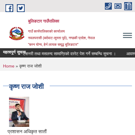
Skip to main content
बुलिङटार गाउँपालिका
गाउँ कार्यपालिकाको कार्यालय
नवलपरासी (बर्दघाट-सुस्ता पूर्व), गण्डकी प्रदेश, नेपाल
"बस्न योग्य, हेर्न लायक समृद्ध बुलिङटार"
महत्वपूर्ण सुचना
स्टेशनरी तथा मसलन्द सामाग्रिको दररेट पेश गर्ने सम्बन्धि सुचना ।
आवश्यक समन
You are here
Home
» कृष्ण राज जोशी
कृष्ण राज जोशी
प्रशासन अधिकृत सातौं