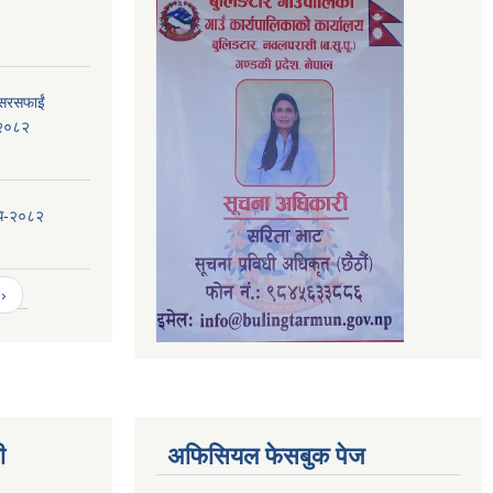
 सरसफाईं
, २०८२
िधि-२०८२
›
ी
अफिसियल फेसबुक पेज