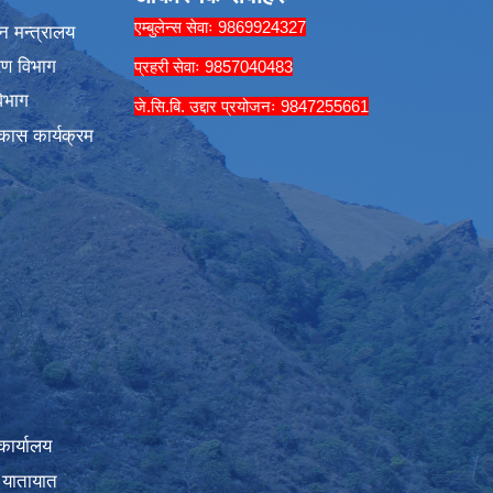
एम्बुलेन्स सेवाः 9869924327
न मन्त्रालय
रण विभाग
प्रहरी सेवाः 9857040483
िभाग
जे.सि.बि. उद्दार प्रयोजनः 9847255661
कास कार्यक्रम
कार्यालय
 यातायात