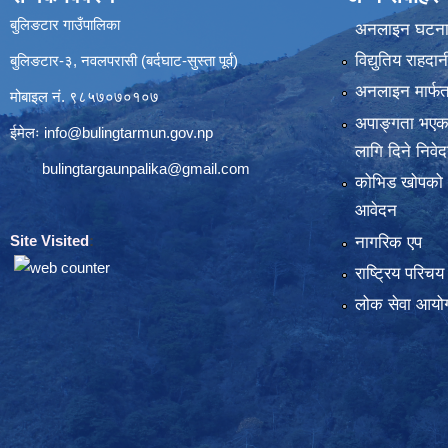
बुलिङटार गाउँपालिका
अनलाइन घटना द
विद्युतिय राहद
बुलिङटार-३, नवलपरासी (बर्दघाट-सुस्ता पूर्व)
अनलाइन मार्फत
मोबाइल नं. ९८५७०७०१०७
अपाङ्गता भएका
ईमेलः
info@bulingtarmun.gov.np
लागि दिने निवे
bulingtargaunpalika@gmail.com
कोभिड खोपको
आवेदन
Site Visited
:
नागरिक एप
राष्ट्रिय परिच
लोक सेवा आयोग