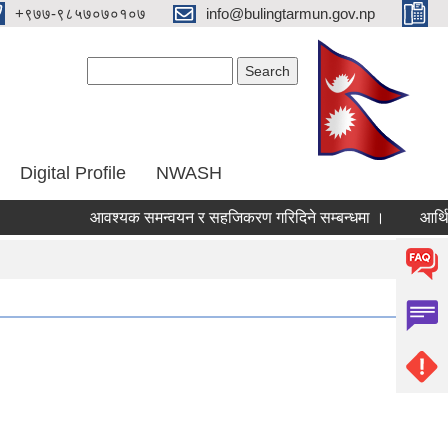
‌+९७७-९८५७०७०१०७
info@bulingtarmun.gov.np
Search form
Search
Digital Profile
NWASH
आवश्यक समन्वयन र सहजिकरण गरिदिने सम्बन्धमा ।
आर्थिक ऐ