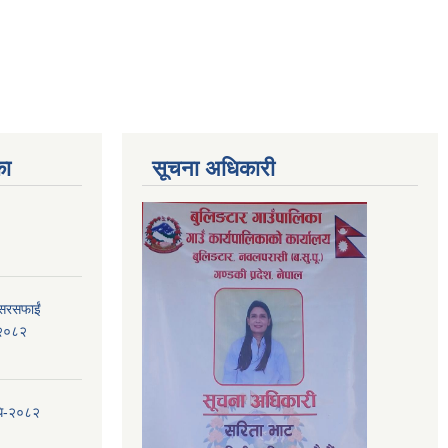
का
सूचना अधिकारी
 सरसफाईं
, २०८२
िधि-२०८२