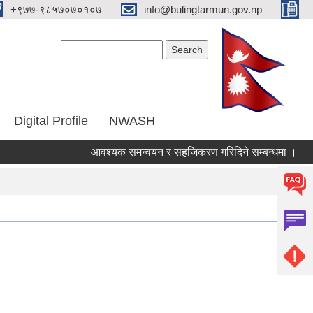
‌+९७७-९८५७०७०१०७
info@bulingtarmun.gov.np
Search form
Search
Digital Profile
NWASH
आवश्यक समन्वयन र सहजिकरण गरिदिने सम्बन्धमा ।
आर्