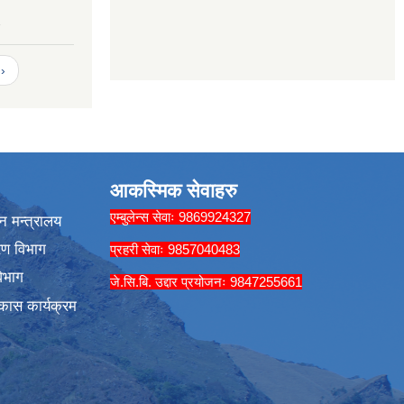
2
›
आकस्मिक सेवाहरु
एम्बुलेन्स सेवाः 9869924327
न मन्त्रालय
रण विभाग
प्रहरी सेवाः 9857040483
िभाग
जे.सि.बि. उद्दार प्रयोजनः 9847255661
कास कार्यक्रम