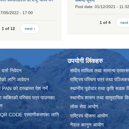
्यरत कर्मचारीहरुले का.स.मु. फारम भर्ने
सम्बन्धी सूचना
।
Post date:
01/12/2021 - 11:3
7/05/2022 - 17:00
1 of 4
next 
1 of 12
next ›
उपयोगी लिंकहरु
र्ता निवेदन
संघीय मामिला तथा सामान्य प्रशास
ानीको लागि आवेदन
राष्ट्रिय परिचय पत्र तथा पञ्जिक
 PAN को दरखास्त पेश गर्ने
स्थानीय पूर्वाधार तथा कृषि सडक व
 व्यक्तिको परिचय पत्र पाउनका
स्थानीय शासन तथा सामुदायिक वि
दन
लोक सेवा आयोग
 QR CODE प्रमाणीकरणका लागि
राष्ट्रिय योजना आयोग
नेपाल कानुन आयोग