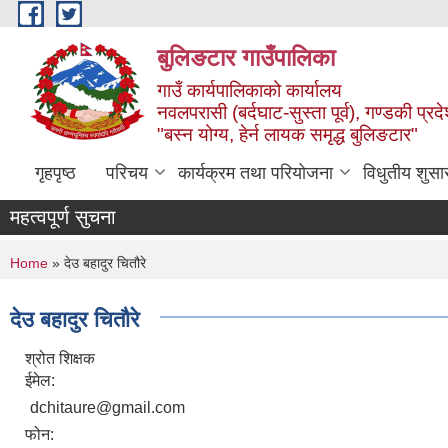
Skip to main content
बुलिङटार गाउँपालिका
गाउँ कार्यपालिकाको कार्यालय
नवलपरासी (बर्दघाट-सुस्ता पूर्व), गण्डकी प्रद
"बस्न योग्य, हेर्न लायक समृद्ध बुलिङटार"
गृहपृष्ठ
परिचय
कार्यक्रम तथा परियोजना
विधुतीय शुसा
महत्वपूर्ण सुचना
You are here
Home
» देउ बहादुर चितौरे
देउ बहादुर चितौरे
श्रोत शिक्षक
ईमेल:
dchitaure@gmail.com
फोन: