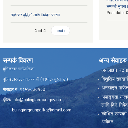
करार सेवामा कार
सम्बन्धी सूचना
Post date:
0
तह/स्तर वुद्धिको लागि निवेदन फाराम
1 of 4
next ›
सम्पर्क विवरण
अन्य सेवाहरु
बुलिङटार गाउँपालिका
अनलाइन घटना द
विद्युतिय राहद
बुलिङटार-३, नवलपरासी (बर्दघाट-सुस्ता पूर्व)
अनलाइन मार्फत
मोबाइल नं. ९८५७०७०१०७
अपाङ्गता भएका
ईमेलः
info@bulingtarmun.gov.np
लागि दिने निवे
bulingtargaunpalika@gmail.com
कोभिड खोपको
आवेदन