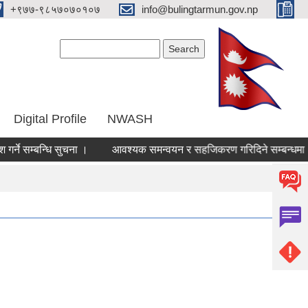
‌+९७७-९८५७०७०१०७
info@bulingtarmun.gov.np
Search form
Search
Digital Profile
NWASH
सम्बन्धि सुचना ।
आवश्यक समन्वयन र सहजिकरण गरिदिने सम्बन्धमा ।