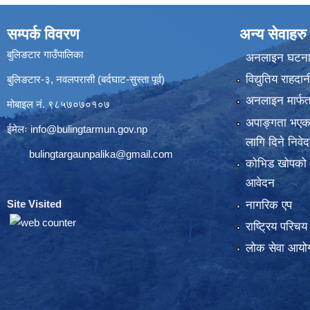
सम्पर्क विवरण
अन्य सेवाहरु
बुलिङटार गाउँपालिका
अनलाइन घटना द
विद्युतिय राहद
बुलिङटार-३, नवलपरासी (बर्दघाट-सुस्ता पूर्व)
अनलाइन मार्फत
मोबाइल नं. ९८५७०७०१०७
अपाङ्गता भएका
ईमेलः
info@bulingtarmun.gov.np
लागि दिने निवे
bulingtargaunpalika@gmail.com
कोभिड खोपको
आवेदन
Site Visited
:
नागरिक एप
राष्ट्रिय परिच
लोक सेवा आयोग