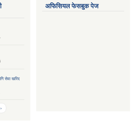
ी
अफिसियल फेसबुक पेज
4
8
ागि सेवा खरिद
2
›