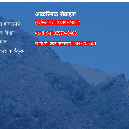
आकस्मिक सेवाहरु
एम्बुलेन्स सेवाः 9869924327
न मन्त्रालय
रण विभाग
प्रहरी सेवाः 9857040483
िभाग
जे.सि.बि. उद्दार प्रयोजनः 9847255661
कास कार्यक्रम