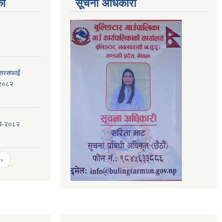
का
सूचना अधिकारी
 सरसफाईं
, २०८२
िधि-२०८२
›