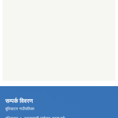
सम्पर्क विवरण
बुलिङटार गाउँपालिका