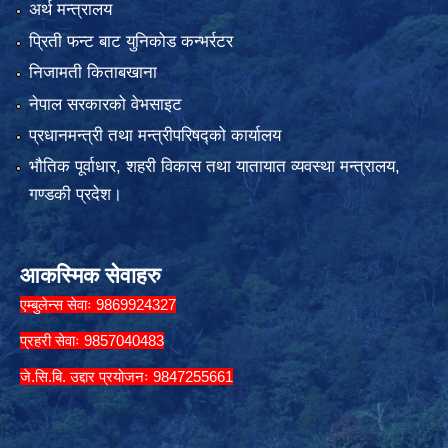
अर्थ मन्त्रालय
प्रिती फन्ट बाट युनिकोड कन्भर्रटर
निजामती किताबखाना
नेपाल सरकारको वेभसाइट
प्रधानमन्त्री तथा मन्त्रीपरिषद्को कार्यालय
भौतिक पूर्वाधार, शहरी विकास तथा यातायात व्यवस्था मन्त्रालय,
गण्डकी प्रदेश।
आकस्मिक सेवाहरु
एम्बुलेन्स सेवाः 9869924327
प्रहरी सेवाः 9857040483
जे.सि.बि. उद्दार प्रयोजनः 9847255661