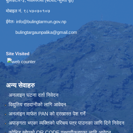
बुलिङटार-३, नवलपरासी (बर्दघाट-सुस्ता पूर्व)
मोबाइल नं. ९८५७०७०१०७
ईमेलः
info@bulingtarmun.gov.np
bulingtargaunpalika@gmail.com
Site Visited
:
अन्य सेवाहरु
अनलाइन घटना दर्ता निवेदन
विद्युतिय राहदानीको लागि आवेदन
अनलाइन मार्फत PAN को दरखास्त पेश गर्ने
अपाङ्गता भएका व्यक्तिको परिचय पत्र पाउनका लागि दिने निवेदन
कोभिड खोपको QR CODE प्रमाणीकरणका लागि आवेदन