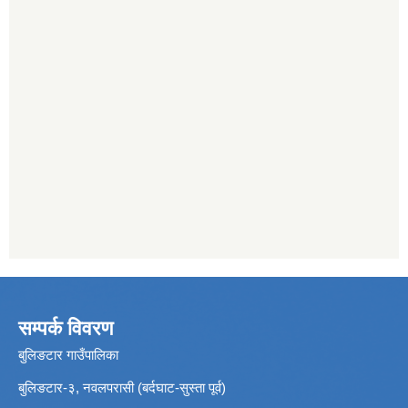
सम्पर्क विवरण
बुलिङटार गाउँपालिका
बुलिङटार-३, नवलपरासी (बर्दघाट-सुस्ता पूर्व)