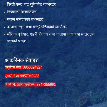
प्रिती फन्ट बाट युनिकोड कन्भर्रटर
निजामती किताबखाना
नेपाल सरकारको वेभसाइट
प्रधानमन्त्री तथा मन्त्रीपरिषद्को कार्यालय
भौतिक पूर्वाधार, शहरी विकास तथा यातायात व्यवस्था मन्त्रालय,
गण्डकी प्रदेश।
आकस्मिक सेवाहरु
एम्बुलेन्स सेवाः 9869924327
प्रहरी सेवाः 9857040483
जे.सि.बि. उद्दार प्रयोजनः 9847255661