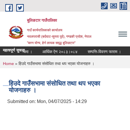
Skip to main content
बुलिङटार गाउँपालिका
गाउँ कार्यपालिकाको कार्यालय
नवलपरासी (बर्दघाट-सुस्ता पूर्व), गण्डकी प्रदेश, नेपाल
"बस्न योग्य, हेर्न लायक समृद्ध बुलिङटार"
महत्वपूर्ण सुचना
े सम्बन्धमा ।
आर्थिक ऐन २०८३।०८४
सम्पत्ति-विवरण फाराम ।
अधिकृत
You are here
Home
» हिउदे गाउँसभामा संसोधित तथा थप भएका योजनाहरु ।
हिउदे गाउँसभामा संसोधित तथा थप भएका
योजनाहरु ।
Submitted on:
Mon, 04/07/2025 - 14:29