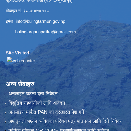
बुलिङटार-३, नवलपरासी (बर्दघाट-सुस्ता पूर्व)
मोबाइल नं. ९८५७०७०१०७
ईमेलः
info@bulingtarmun.gov.np
bulingtargaunpalika@gmail.com
Site Visited
:
अन्य सेवाहरु
अनलाइन घटना दर्ता निवेदन
विद्युतिय राहदानीको लागि आवेदन
अनलाइन मार्फत PAN को दरखास्त पेश गर्ने
अपाङ्गता भएका व्यक्तिको परिचय पत्र पाउनका लागि दिने निवेदन
कोभिड खोपको QR CODE प्रमाणीकरणका लागि आवेदन