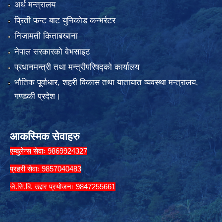
अर्थ मन्त्रालय
प्रिती फन्ट बाट युनिकोड कन्भर्रटर
निजामती किताबखाना
नेपाल सरकारको वेभसाइट
प्रधानमन्त्री तथा मन्त्रीपरिषद्को कार्यालय
भौतिक पूर्वाधार, शहरी विकास तथा यातायात व्यवस्था मन्त्रालय,
गण्डकी प्रदेश।
आकस्मिक सेवाहरु
एम्बुलेन्स सेवाः 9869924327
प्रहरी सेवाः 9857040483
जे.सि.बि. उद्दार प्रयोजनः 9847255661