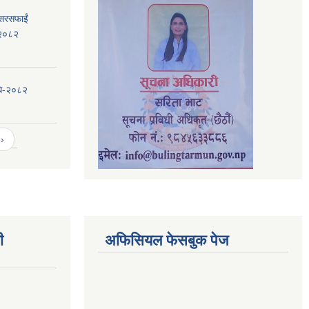
 सरसफाईं
, २०८२
िधि-२०८२
›
ी
अफिसियल फेसबुक पेज