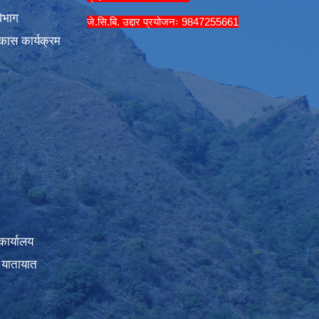
िभाग
जे.सि.बि. उद्दार प्रयोजनः 9847255661
कास कार्यक्रम
कार्यालय
 यातायात
।