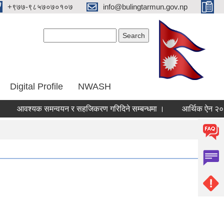
‌+९७७-९८५७०७०१०७
info@bulingtarmun.gov.np
Search form
Search
Digital Profile
NWASH
वश्यक समन्वयन र सहजिकरण गरिदिने सम्बन्धमा ।
आर्थिक ऐन २०८३।०