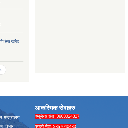
4
8
ागि सेवा खरिद
2
›
आकस्मिक सेवाहरु
एम्बुलेन्स सेवाः 9869924327
न मन्त्रालय
रण विभाग
प्रहरी सेवाः 9857040483