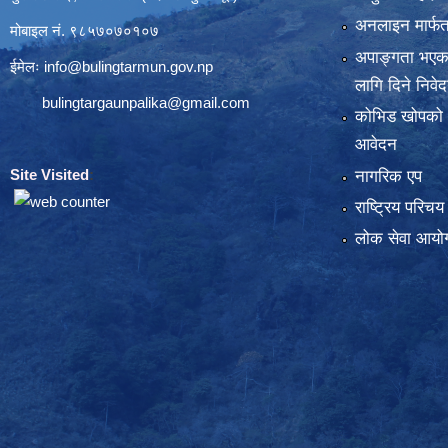
अनलाइन मार्फत
मोबाइल नं. ९८५७०७०१०७
अपाङ्गता भएका
ईमेलः
info@bulingtarmun.gov.np
लागि दिने निवे
bulingtargaunpalika@gmail.com
कोभिड खोपको
आवेदन
Site Visited
:
नागरिक एप
राष्ट्रिय परिच
लोक सेवा आयोग