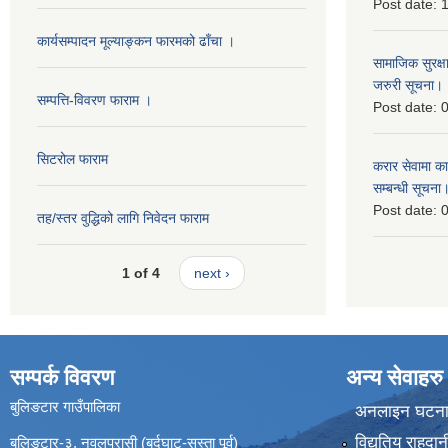
Post date:
1
कार्यसम्पादन मूल्याङ्कन फारमको ढाँचा ।
सामाजिक सुरक्ष
जरुरी सूचना।
सम्पत्ति-विवरण फाराम ।
Post date:
0
सिटरोल फाराम
करार सेवामा कार
सम्बन्धी सूचना
Post date:
0
तह/स्तर वुद्धिको लागि निवेदन फाराम
1 of 4
next ›
सम्पर्क विवरण
अन्य सेवाहरु
बुलिङटार गाउँपालिका
अनलाइन घटना द
विद्युतिय राहद
बुलिङटार-३, नवलपरासी (बर्दघाट-सुस्ता पूर्व)