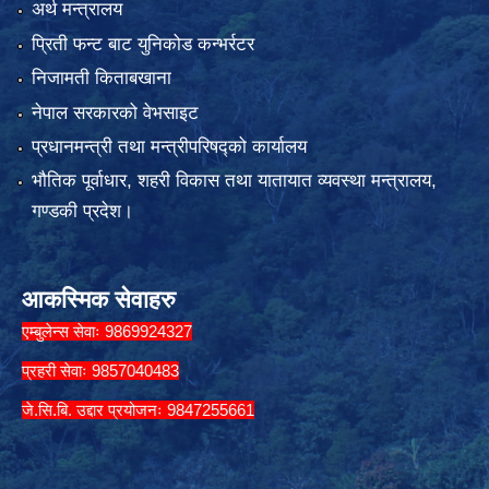
अर्थ मन्त्रालय
प्रिती फन्ट बाट युनिकोड कन्भर्रटर
निजामती किताबखाना
नेपाल सरकारको वेभसाइट
प्रधानमन्त्री तथा मन्त्रीपरिषद्को कार्यालय
भौतिक पूर्वाधार, शहरी विकास तथा यातायात व्यवस्था मन्त्रालय,
गण्डकी प्रदेश।
आकस्मिक सेवाहरु
एम्बुलेन्स सेवाः 9869924327
प्रहरी सेवाः 9857040483
जे.सि.बि. उद्दार प्रयोजनः 9847255661