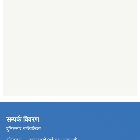
सम्पर्क विवरण
बुलिङटार गाउँपालिका
बुलिङटार-३, नवलपरासी (बर्दघाट-सुस्ता पूर्व)