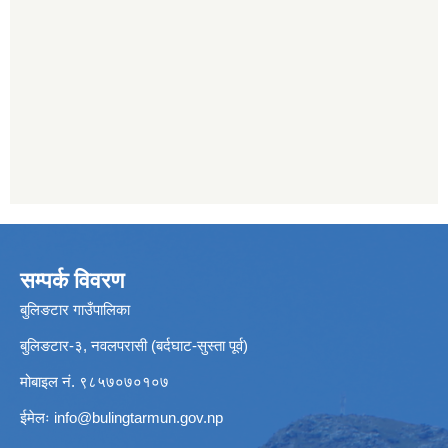
सम्पर्क विवरण
बुलिङटार गाउँपालिका
बुलिङटार-३, नवलपरासी (बर्दघाट-सुस्ता पूर्व)
मोबाइल नं. ९८५७०७०१०७
ईमेलः
info@bulingtarmun.gov.np