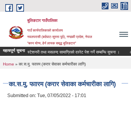
Skip to main content
बुलिङटार गाउँपालिका
गाउँ कार्यपालिकाको कार्यालय
नवलपरासी (बर्दघाट-सुस्ता पूर्व), गण्डकी प्रदेश, नेपाल
"बस्न योग्य, हेर्न लायक समृद्ध बुलिङटार"
महत्वपूर्ण सुचना
स्टेशनरी तथा मसलन्द सामाग्रिको दररेट पेश गर्ने सम्बन्धि सुचना ।
आवश्य
You are here
Home
» का.स.मु. फाारम (करार सेवाका कर्मचारीका लागि)
का.स.मु. फाारम (करार सेवाका कर्मचारीका लागि)
Submitted on:
Tue, 07/05/2022 - 17:01