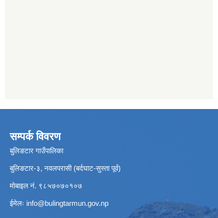
सम्पर्क विवरण
बुलिङटार गाउँपालिका
बुलिङटार-३, नवलपरासी (बर्दघाट-सुस्ता पूर्व)
मोबाइल नं. ९८५७०७०१०७
ईमेलः
info@bulingtarmun.gov.np