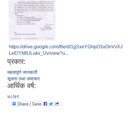
https://drive.google.com/file/d/1gSxeYGhpO3uOnVvXJ
LeElYMlULukx_Uv/view?u...
प्रकार:
महत्वपूर्ण जानकारी
सूचना तथा समाचार
आर्थिक वर्ष:
७८/७९