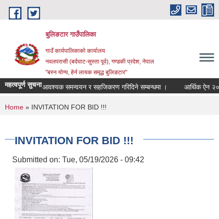
Skip to main content
बुलिङटार गाउँपालिका
गाउँ कार्यपालिकाको कार्यालय
नवलपरासी (बर्दघाट-सुस्ता पूर्व), गण्डकी प्रदेश, नेपाल
"बस्न योग्य, हेर्न लायक समृद्ध बुलिङटार"
महत्वपूर्ण सुचना
आवश्यक समन्वयन र सहजिकरण गरिदिने सम्बन्धमा ।
आर्थिक ऐन २०८३।
You are here
Home
» INVITATION FOR BID !!!
INVITATION FOR BID !!!
Submitted on:
Tue, 05/19/2026 - 09:42