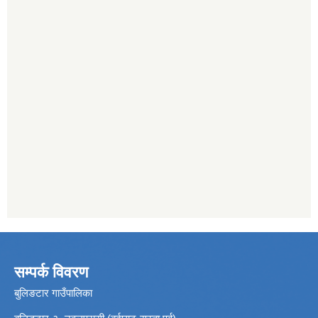
सम्पर्क विवरण
बुलिङटार गाउँपालिका