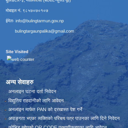
बुलिङटार-३, नवलपरासी (बर्दघाट-सुस्ता पूर्व)
मोबाइल नं. ९८५७०७०१०७
ईमेलः
info@bulingtarmun.gov.np
bulingtargaunpalika@gmail.com
Site Visited
:
अन्य सेवाहरु
अनलाइन घटना दर्ता निवेदन
विद्युतिय राहदानीको लागि आवेदन
अनलाइन मार्फत PAN को दरखास्त पेश गर्ने
अपाङ्गता भएका व्यक्तिको परिचय पत्र पाउनका लागि दिने निवेदन
कोभिड खोपको QR CODE प्रमाणीकरणका लागि आवेदन