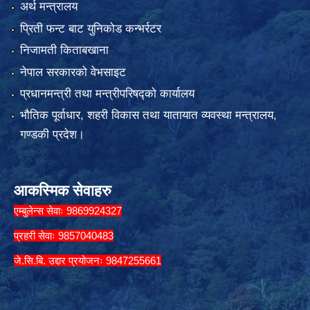
अर्थ मन्त्रालय
प्रिती फन्ट बाट युनिकोड कन्भर्रटर
निजामती किताबखाना
नेपाल सरकारको वेभसाइट
प्रधानमन्त्री तथा मन्त्रीपरिषद्को कार्यालय
भौतिक पूर्वाधार, शहरी विकास तथा यातायात व्यवस्था मन्त्रालय,
गण्डकी प्रदेश।
आकस्मिक सेवाहरु
एम्बुलेन्स सेवाः 9869924327
प्रहरी सेवाः 9857040483
जे.सि.बि. उद्दार प्रयोजनः 9847255661